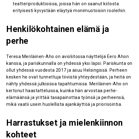
teatteriproduktioissa, joissa hän on saanut kiitosta
erityisesti kyvystään eläytyä monimuotoisiin rooleihin.
Henkilökohtainen elämä ja
perhe
Teresa Meriläinen-Aho on avioliitossa näyttelijä Eero Ahon
kanssa, ja pariskunnalla on yhdessä yksi lapsi. Pariskunta on
ollut yhdessä vuodesta 2017 ja asuu Helsingissä. Perheen
kesken he ovat tunnettuja tiiviistä yhteydestään, ja heitä on
nähty yhdessä julkisissa tapahtumissa. Meriläinen-Aho on
kertonut haastatteluissa, kuinka hän arvostaa perhe-
elämäänsä ja yrittää tasapainottaa työnsä ja perheensä,
mikä vaatii usein huolellista ajankäyttöä ja priorisointia​.
Harrastukset ja mielenkiinnon
kohteet