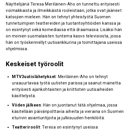
Näyttelijänä Teresa Meriläinen-Aho on tunnettu erityisesti
voimakkaista ja ilmeikkäistä rooleistaan, jotka ovat jääneet
katsojien mieleen. Hän on tehnyt yhteistyötä Suomen
tunnetuimpien teattereiden ja tuotantoyhtiöiden kanssa ja
on esiintynyt sekä komediassa että draamassa. Lisäksi hän
on monien suomalaisten tuntema kasvo televisiosta, jossa
hän on työskennellyt uutisankkurina ja toimittajana useissa
ohjelmissa.
Keskeiset työroolit
MTV3uutislähetykset
: Meriläinen-Aho on tehnyt
uraauurtavaa työtä uutisten parissa ja saanut mainetta
erityisesti ajankohtaisten ja kriittisten uutisaiheiden
käsittelystä.
Viiden jälkeen
: Hän on juontanut tätä ohjelmaa, jossa
käsitellään päivänpolttavia aiheita ja vieraina on Suomen
eturivin asiantuntijoita ja julkisuuden henkilöitä.
Teatteriroolit
: Teresa on esiintynyt useissa