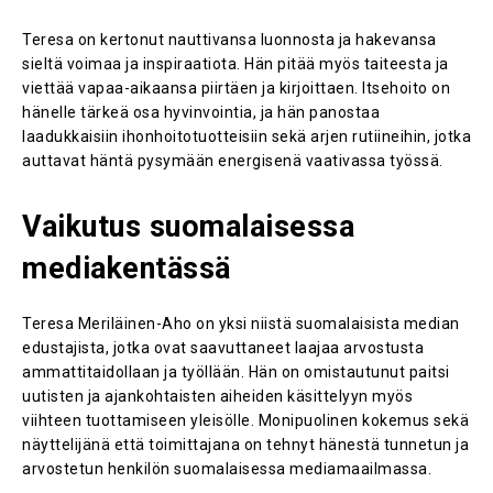
Teresa on kertonut nauttivansa luonnosta ja hakevansa
sieltä voimaa ja inspiraatiota. Hän pitää myös taiteesta ja
viettää vapaa-aikaansa piirtäen ja kirjoittaen. Itsehoito on
hänelle tärkeä osa hyvinvointia, ja hän panostaa
laadukkaisiin ihonhoitotuotteisiin sekä arjen rutiineihin, jotka
auttavat häntä pysymään energisenä vaativassa työssä​.
Vaikutus suomalaisessa
mediakentässä
Teresa Meriläinen-Aho on yksi niistä suomalaisista median
edustajista, jotka ovat saavuttaneet laajaa arvostusta
ammattitaidollaan ja työllään. Hän on omistautunut paitsi
uutisten ja ajankohtaisten aiheiden käsittelyyn myös
viihteen tuottamiseen yleisölle. Monipuolinen kokemus sekä
näyttelijänä että toimittajana on tehnyt hänestä tunnetun ja
arvostetun henkilön suomalaisessa mediamaailmassa.