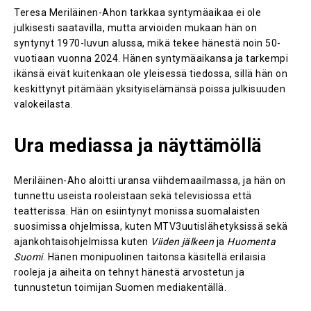
Teresa Meriläinen-Ahon tarkkaa syntymäaikaa ei ole
julkisesti saatavilla, mutta arvioiden mukaan hän on
syntynyt 1970-luvun alussa, mikä tekee hänestä noin 50-
vuotiaan vuonna 2024​. Hänen syntymäaikansa ja tarkempi
ikänsä eivät kuitenkaan ole yleisessä tiedossa, sillä hän on
keskittynyt pitämään yksityiselämänsä poissa julkisuuden
valokeilasta.
Ura mediassa ja näyttämöllä
Meriläinen-Aho aloitti uransa viihdemaailmassa, ja hän on
tunnettu useista rooleistaan sekä televisiossa että
teatterissa. Hän on esiintynyt monissa suomalaisten
suosimissa ohjelmissa, kuten MTV3uutislähetyksissä sekä
ajankohtaisohjelmissa kuten
Viiden jälkeen
ja
Huomenta
Suomi
. Hänen monipuolinen taitonsa käsitellä erilaisia
rooleja ja aiheita on tehnyt hänestä arvostetun ja
tunnustetun toimijan Suomen mediakentällä.