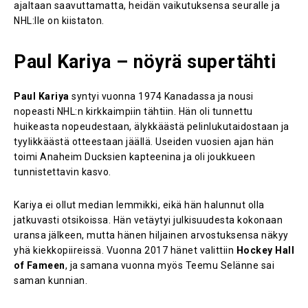
ajaltaan saavuttamatta, heidän vaikutuksensa seuralle ja
NHL:lle on kiistaton.
Paul Kariya – nöyrä supertähti
Paul Kariya
syntyi vuonna 1974 Kanadassa ja nousi
nopeasti NHL:n kirkkaimpiin tähtiin. Hän oli tunnettu
huikeasta nopeudestaan, älykkäästä pelinlukutaidostaan ja
tyylikkäästä otteestaan jäällä. Useiden vuosien ajan hän
toimi Anaheim Ducksien kapteenina ja oli joukkueen
tunnistettavin kasvo.
Kariya ei ollut median lemmikki, eikä hän halunnut olla
jatkuvasti otsikoissa. Hän vetäytyi julkisuudesta kokonaan
uransa jälkeen, mutta hänen hiljainen arvostuksensa näkyy
yhä kiekkopiireissä. Vuonna 2017 hänet valittiin
Hockey Hall
of Fameen
, ja samana vuonna myös Teemu Selänne sai
saman kunnian.