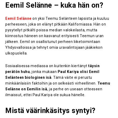
Eemil Selänne – kuka hän on?
Eemil Selänne
on yksi Teemu Selänteen lapsista ja kuuluu
perheeseen, joka on elänyt pitkään Kaliforniassa. Hän on
pysytellyt pitkälti poissa median valokeilasta, mutta
kiinnostus häneen on kasvanut erityisesti Teemun uran
jälkeen. Eemil on osallistunut perheen liiketoimintaan
Yhdysvalloissa ja tehnyt omia uravalintojaan jääkiekon
ulkopuolella.
Sosiaalisessa mediassa on kuitenkin kiertänyt
täysin
perätön huhu
, jonka mukaan
Paul Kariya olisi Eemil
Selänteen biologinen isä
. Tämä väite ei perustu
minkäänlaisiin faktoihin ja on selkeästi virheellinen.
Teemu
Selänne on Eemilin isä
, ja perhe on useaan otteeseen
ilmaissut, ettei Paul Kariya ole sukua hänelle.
Mistä väärinkäsitys syntyi?