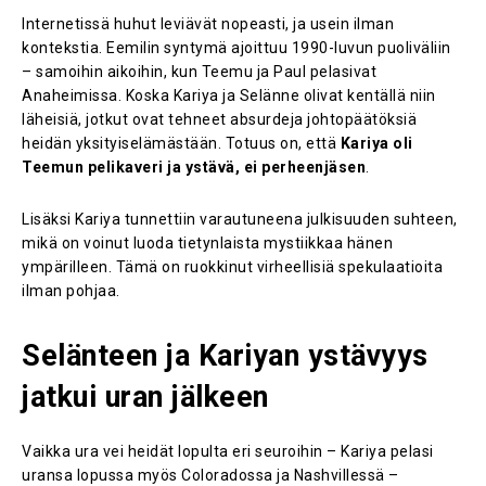
Internetissä huhut leviävät nopeasti, ja usein ilman
kontekstia. Eemilin syntymä ajoittuu 1990-luvun puoliväliin
– samoihin aikoihin, kun Teemu ja Paul pelasivat
Anaheimissa. Koska Kariya ja Selänne olivat kentällä niin
läheisiä, jotkut ovat tehneet absurdeja johtopäätöksiä
heidän yksityiselämästään. Totuus on, että
Kariya oli
Teemun pelikaveri ja ystävä, ei perheenjäsen
.
Lisäksi Kariya tunnettiin varautuneena julkisuuden suhteen,
mikä on voinut luoda tietynlaista mystiikkaa hänen
ympärilleen. Tämä on ruokkinut virheellisiä spekulaatioita
ilman pohjaa.
Selänteen ja Kariyan ystävyys
jatkui uran jälkeen
Vaikka ura vei heidät lopulta eri seuroihin – Kariya pelasi
uransa lopussa myös Coloradossa ja Nashvillessä –