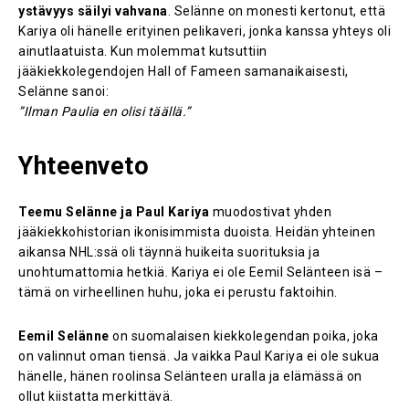
ystävyys säilyi vahvana
. Selänne on monesti kertonut, että
Kariya oli hänelle erityinen pelikaveri, jonka kanssa yhteys oli
ainutlaatuista. Kun molemmat kutsuttiin
jääkiekkolegendojen Hall of Fameen samanaikaisesti,
Selänne sanoi:
”Ilman Paulia en olisi täällä.”
Yhteenveto
Teemu Selänne ja Paul Kariya
muodostivat yhden
jääkiekkohistorian ikonisimmista duoista. Heidän yhteinen
aikansa NHL:ssä oli täynnä huikeita suorituksia ja
unohtumattomia hetkiä. Kariya ei ole Eemil Selänteen isä –
tämä on virheellinen huhu, joka ei perustu faktoihin.
Eemil Selänne
on suomalaisen kiekkolegendan poika, joka
on valinnut oman tiensä. Ja vaikka Paul Kariya ei ole sukua
hänelle, hänen roolinsa Selänteen uralla ja elämässä on
ollut kiistatta merkittävä.