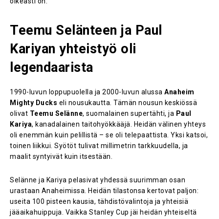
oikeasti on.
Teemu Selänteen ja Paul
Kariyan yhteistyö oli
legendaarista
1990-luvun loppupuolella ja 2000-luvun alussa
Anaheim
Mighty Ducks
eli nousukautta. Tämän nousun keskiössä
olivat
Teemu Selänne
, suomalainen supertähti, ja
Paul
Kariya
, kanadalainen taitohyökkääjä. Heidän välinen yhteys
oli enemmän kuin pelillistä – se oli telepaattista. Yksi katsoi,
toinen liikkui. Syötöt tulivat millimetrin tarkkuudella, ja
maalit syntyivät kuin itsestään.
Selänne ja Kariya pelasivat yhdessä suurimman osan
urastaan Anaheimissa. Heidän tilastonsa kertovat paljon:
useita 100 pisteen kausia, tähdistövalintoja ja yhteisiä
jääaikahuippuja. Vaikka Stanley Cup jäi heidän yhteiseltä