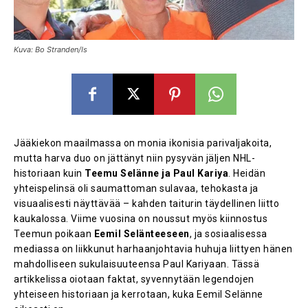
Kuva: Bo Stranden/Is
Jääkiekon maailmassa on monia ikonisia parivaljakoita,
mutta harva duo on jättänyt niin pysyvän jäljen NHL-
historiaan kuin
Teemu Selänne ja Paul Kariya
. Heidän
yhteispelinsä oli saumattoman sulavaa, tehokasta ja
visuaalisesti näyttävää – kahden taiturin täydellinen liitto
kaukalossa. Viime vuosina on noussut myös kiinnostus
Teemun poikaan
Eemil Selänteeseen
, ja sosiaalisessa
mediassa on liikkunut harhaanjohtavia huhuja liittyen hänen
mahdolliseen sukulaisuuteensa Paul Kariyaan. Tässä
artikkelissa oiotaan faktat, syvennytään legendojen
yhteiseen historiaan ja kerrotaan, kuka Eemil Selänne