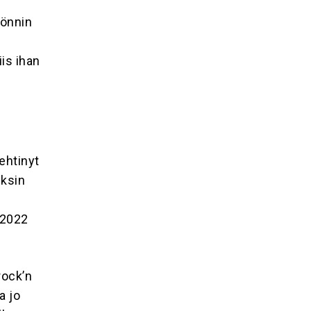
yönnin
is ihan
ehtinyt
cksin
n
 2022
rock’n
a jo