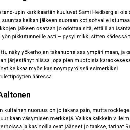
tand-upin kärkikaartiin kuuluvat Sami Hedberg ei ole 
a suuntaa keikan jälkeen suoraan kotisohvalle istumaa
kojen jälkeen osataan jo odottaa sitä, että illan isänt
 yön pikkutunneille asti – pysyi mikki sitten kädessä ta
ttu näky yökerhojen takahuoneissa ympäri maan, ja 
n järjestänyt niissä jopa pienimuotoisia karaokesess
änyt keikkaa myös kasinoympyröissä esimerkiksi
 rulettipöytien ääressä.
Aaltonen
 kultainen nuoruus on jo takana päin, mutta rocklege
 juurikaan väsymisen merkkejä. Vaikka kaikkein villei
erhoissa ja kasinoilla ovat jääneet jo taakse, tarinat