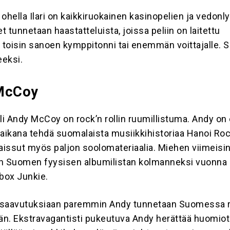
ohella Ilari on kaikkiruokainen kasinopelien ja vedonl
 tunnetaan haastatteluista, joissa peliin on laitettu
 toisin sanoen kymppitonni tai enemmän voittajalle. Si
eeksi.
 McCoy
li Andy McCoy on rock’n rollin ruumillistuma. Andy on 
 aikana tehdä suomalaista musiikkihistoriaa Hanoi Ro
kaissut myös paljon soolomateriaalia. Miehen viimeisi
on Suomen fyysisen albumilistan kolmanneksi vuonna
box Junkie.
isaavutuksiaan paremmin Andy tunnetaan Suomessa 
ään. Ekstravagantisti pukeutuva Andy herättää huomiot