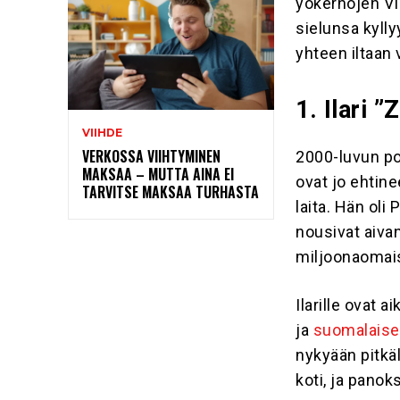
yökerhojen VIP
sielunsa kylly
yhteen iltaan 
1. Ilari 
VIIHDE
VERKOSSA VIIHTYMINEN
2000-luvun po
MAKSAA – MUTTA AINA EI
ovat jo ehtine
TARVITSE MAKSAA TURHASTA
laita. Hän oli
nousivat aiva
miljoonaomai
Ilarille ovat 
ja
suomalaiset
nykyään pitkäl
koti, ja panok