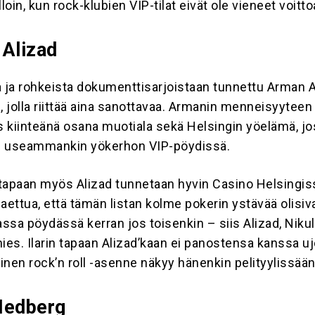
lloin, kun rock-klubien VIP-tilat eivät ole vieneet voitto
 Alizad
a ja rohkeista dokumenttisarjoistaan tunnettu Arman A
, jolla riittää aina sanottavaa. Armanin menneisyyteen
 kiinteänä osana muotiala sekä Helsingin yöelämä, j
as useammankin yökerhon VIP-pöydissä.
tapaan myös Alizad tunnetaan hyvin Casino Helsingiss
aettua, että tämän listan kolme pokerin ystävää olisiv
ssa pöydässä kerran jos toisenkin – siis Alizad, Nikul
ies. Ilarin tapaan Alizad’kaan ei panostensa kanssa uj
inen rock’n roll -asenne näkyy hänenkin pelityylissään
Hedberg