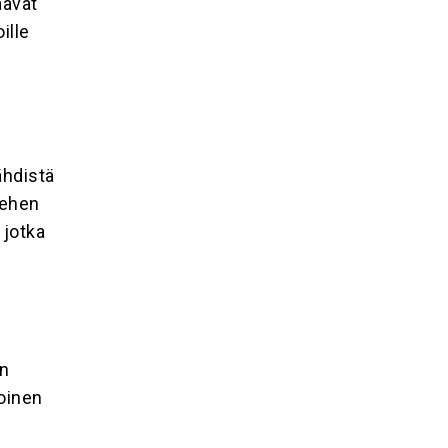
aavat
ille
ähdistä
iehen
 jotka
en
toinen