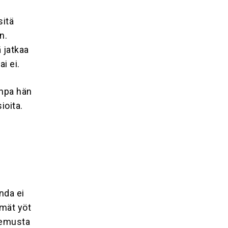
sitä
n.
ä jatkaa
i ei.
onpa hän
ioita.
nda ei
mmät yöt
 Remusta