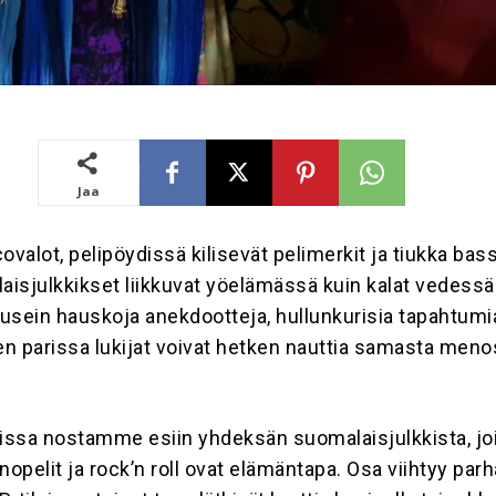
Jaa
ovalot, pelipöydissä kilisevät pelimerkit ja tiukka basso
isjulkkikset liikkuvat yöelämässä kuin kalat vedessä
usein hauskoja anekdootteja, hullunkurisia tapahtumi
en parissa lukijat voivat hetken nauttia samasta meno
lissa nostamme esiin yhdeksän suomalaisjulkkista, joi
nopelit ja rock’n roll ovat elämäntapa. Osa viihtyy par