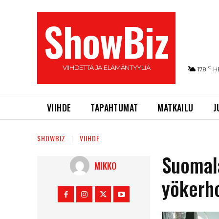
ShowBiz
VIIHDETTÄ JA ELÄMÄNTYYLIÄ
C
17.8
H
VIIHDE
TAPAHTUMAT
MATKAILU
J
SHOWBIZ
VIIHDE
Suomala
MIKKO
yökerho