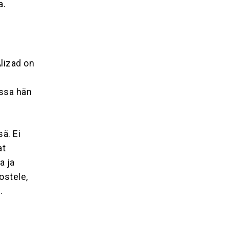
a.
lizad on
ossa hän
ä. Ei
at
a ja
ostele,
.