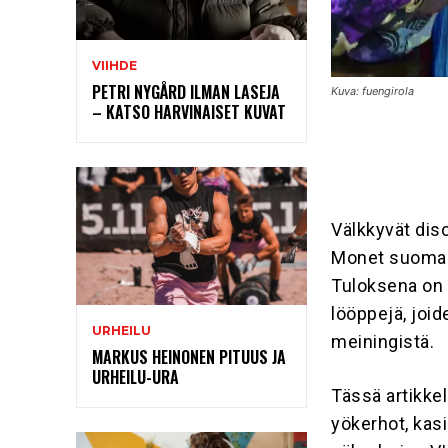
VIIHDE
PETRI NYGÅRD ILMAN LASEJA
Kuva: fuengirola
– KATSO HARVINAISET KUVAT
Välkkyvät disc
Monet suomala
Tuloksena on 
lööppejä, joid
URHEILU
meiningistä.
MARKUS HEINONEN PITUUS JA
URHEILU-URA
Tässä artikke
yökerhot, kasi