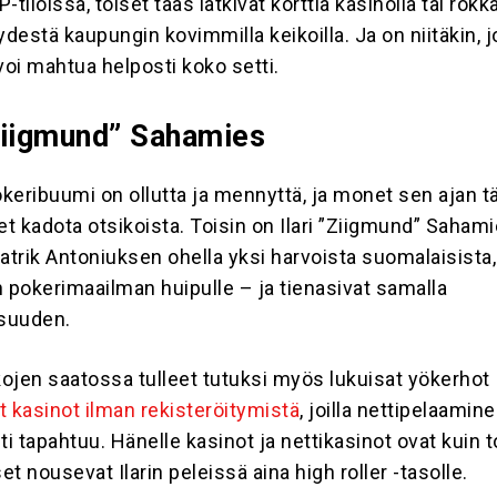
-tiloissa, toiset taas lätkivät korttia kasinolla tai rokk
ydestä kaupungin kovimmilla keikoilla. Ja on niitäkin, jo
voi mahtua helposti koko setti.
”Ziigmund” Sahamies
keribuumi on ollutta ja mennyttä, ja monet sen ajan t
et kadota otsikoista. Toisin on Ilari ”Ziigmund” Saham
 Patrik Antoniuksen ohella yksi harvoista suomalaisista,
n pokerimaailman huipulle – ja tienasivat samalla
suuden.
aikojen saatossa tulleet tutuksi myös lukuisat yökerhot
 kasinot ilman rekisteröitymistä
, joilla nettipelaamin
ti tapahtuu. Hänelle kasinot ja nettikasinot ovat kuin 
set nousevat Ilarin peleissä aina high roller -tasolle.