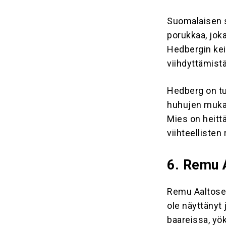
Suomalaisen s
porukkaa, jok
Hedbergin keik
viihdyttämistä
Hedberg on tu
huhujen mukaa
Mies on heitt
viihteellisten
6. Remu 
Remu Aaltosen
ole näyttänyt
baareissa, yök