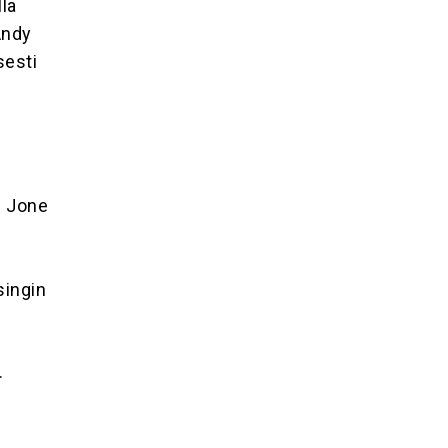
lla
Andy
sesti
u Jone
singin
.