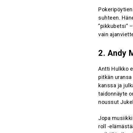
Pokeripöytien 
suhteen. Hänet
”pikkubetsi” –
vain ajanviett
2. Andy
Antti Hulkko e
pitkän uransa
kanssa ja jul
taidonnäyte 
noussut Juke
Jopa musiikk
roll -elämäst