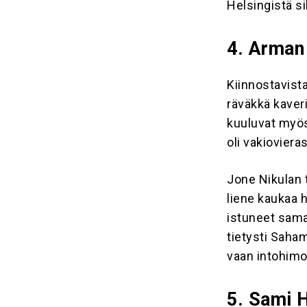
Helsingistä si
4. Arman
Kiinnostavist
räväkkä kaveri
kuuluvat myös
oli vakiovier
Jone Nikulan 
liene kaukaa h
istuneet sama
tietysti Saham
vaan intohimo
5. Sami 