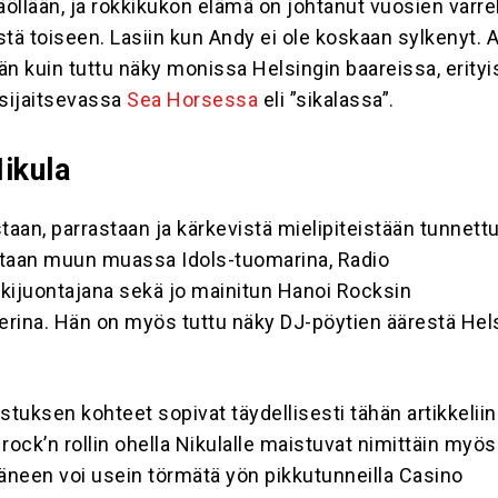
äöllään, ja rokkikukon elämä on johtanut vuosien varre
stä toiseen. Lasiin kun Andy ei ole koskaan sylkenyt. 
 kuin tuttu näky monissa Helsingin baareissa, erityi
 sijaitsevassa
Sea Horsessa
eli ”sikalassa”.
ikula
taan, parrastaan ja kärkevistä mielipiteistään tunnett
etaan muun muassa Idols-tuomarina,
Radio
kijuontajana sekä jo mainitun Hanoi Rocksin
rina. Hän on myös tuttu näky DJ-pöytien äärestä Hel
stuksen kohteet sopivat täydellisesti tähän artikkeliin
rock’n rollin ohella Nikulalle maistuvat nimittäin myös
Häneen voi usein törmätä yön pikkutunneilla Casino