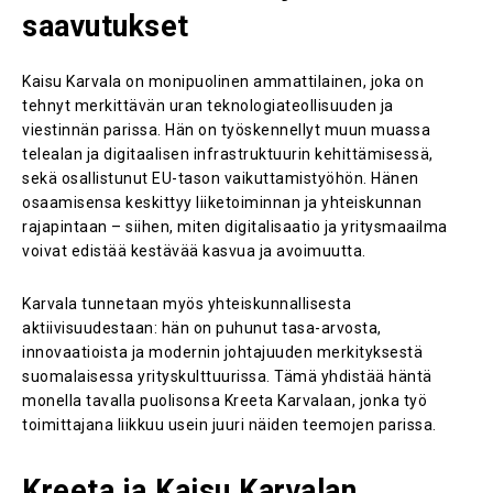
saavutukset
Kaisu Karvala on monipuolinen ammattilainen, joka on
tehnyt merkittävän uran teknologiateollisuuden ja
viestinnän parissa. Hän on työskennellyt muun muassa
telealan ja digitaalisen infrastruktuurin kehittämisessä,
sekä osallistunut EU-tason vaikuttamistyöhön. Hänen
osaamisensa keskittyy liiketoiminnan ja yhteiskunnan
rajapintaan – siihen, miten digitalisaatio ja yritysmaailma
voivat edistää kestävää kasvua ja avoimuutta.
Karvala tunnetaan myös yhteiskunnallisesta
aktiivisuudestaan: hän on puhunut tasa-arvosta,
innovaatioista ja modernin johtajuuden merkityksestä
suomalaisessa yrityskulttuurissa. Tämä yhdistää häntä
monella tavalla puolisonsa Kreeta Karvalaan, jonka työ
toimittajana liikkuu usein juuri näiden teemojen parissa.
Kreeta ja Kaisu Karvalan