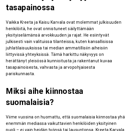
tasapainossa
Vaikka Kreeta ja Kaisu Karvala ovat molemmat julkisuuden
henkilöitä, he ovat onnistuneet säilyttämään
yksityiselämänsä arvokkuuden ja rajat. He esiintyvät
julkisesti vain valituissa tilanteissa, kuten kansallisissa
juhlatilaisuuksissa tai median ammatillisiin aiheisiin
liittyvissä yhteyksissä. Tämä harkittu näkyvyys on
herättänyt yleisössä kunnioitusta ja rakentanut kuvaa
tasapainoisesta, vahvasta ja arvopohjaisesta
pariskunnasta.
Miksi aihe kiinnostaa
suomalaisia?
Viime vuosina on huomattu, että suomalaisia kiinnostaa yhä
enemmän mediassa vaikuttavien henkilöiden yksityinen
puoli – ei vain heidän työnsä tai lausuntonsa. Kreeta Karvala