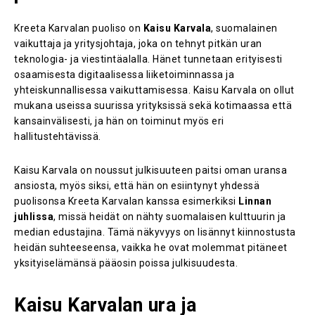
Kreeta Karvalan puoliso on
Kaisu Karvala
, suomalainen
vaikuttaja ja yritysjohtaja, joka on tehnyt pitkän uran
teknologia- ja viestintäalalla. Hänet tunnetaan erityisesti
osaamisesta digitaalisessa liiketoiminnassa ja
yhteiskunnallisessa vaikuttamisessa. Kaisu Karvala on ollut
mukana useissa suurissa yrityksissä sekä kotimaassa että
kansainvälisesti, ja hän on toiminut myös eri
hallitustehtävissä.
Kaisu Karvala on noussut julkisuuteen paitsi oman uransa
ansiosta, myös siksi, että hän on esiintynyt yhdessä
puolisonsa Kreeta Karvalan kanssa esimerkiksi
Linnan
juhlissa
, missä heidät on nähty suomalaisen kulttuurin ja
median edustajina. Tämä näkyvyys on lisännyt kiinnostusta
heidän suhteeseensa, vaikka he ovat molemmat pitäneet
yksityiselämänsä pääosin poissa julkisuudesta.
Kaisu Karvalan ura ja