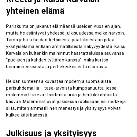
yhteinen elämä
Pariskunta on jakanut elämäänsä useiden vuosien ajan,
mutta he esiintyvät yhdessä julkisuudessa melko harvoin.
Tämä johtuu heidän tietoisesta päätöksestään pitää
yksityiselämä erillään ammatillisesta näkyvyydestä. Kaisu
Karvala on kuitenkin maininnut haastatteluissa asuvansa
“puolison ja kahden tyttären kanssa”, mikä kertoo
lämminhenkisestä ja perhekeskeisestä elämästä.
Heidän suhteensa kuvastaa modernia suomalaista
parisuhdemallia – tasa-arvoista kumppanuutta, jossa
molemmat tukevat toistensa uraa ja henkilökohtaista
kasvua. Molemmat ovat julkisessa roolissaan esimerkkejä
siitä, miten ammatillinen menestys ja yksityisyys voivat
kulkea käsi kädessä.
Julkisuus ja yksityisyys