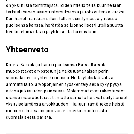
on yksi niistä toimittajista, joiden mielipiteitä kuunnellaan
tarkasti hänen asiantuntemuksensa ja rohkeutensa vuoksi.
Kun hänet nähdään silloin tällöin esiintymässä yhdessä
puolisonsa kanssa, herättää se luonnollisesti uteliaisuutta
heidän elämästään ja yhteisestä tarinastaan.
Yhteenveto
Kreeta Karvala ja hänen puolisonsa
Kaisu Karvala
muodostavat arvostetun ja vaikutusvaltaisen parin
suomalaisessa yhteiskunnassa. Heitä yhdistää vahva
ammattitaito, arvopohjainen työskentely sekä kyky pysyä
aitona julkisuuden paineessa. Molemmat ovat rakentaneet
uransa määrätietoisesti, mutta samalla he ovat säilyttäneet
yksityiselämänsä arvokkuuden – ja juuri tämä tekee heistä
monien silmissä inspiroivan esimerkin modernista
suomalaisesta parista.