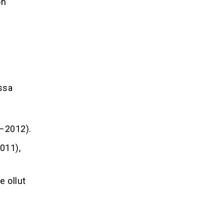
on
ssa
–2012).
011),
e ollut
,