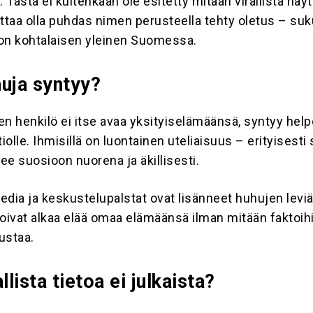
. Tästä ei kuitenkaan ole esitetty mitään virallista näyt
taa olla puhdas nimen perusteella tehty oletus – su
on kohtalaisen yleinen Suomessa.
huja syntyy?
en henkilö ei itse avaa yksityiselämäänsä, syntyy help
iolle. Ihmisillä on luontainen uteliaisuus – erityisesti s
ee suosioon nuorena ja äkillisesti.
edia ja keskustelupalstat ovat lisänneet huhujen levi
 voivat alkaa elää omaa elämäänsä ilman mitään faktoih
ustaa.
llista tietoa ei julkaista?