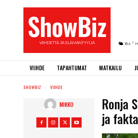
ShowBiz
VIIHDETTÄ JA ELÄMÄNTYYLIÄ
C
18.4
H
VIIHDE
TAPAHTUMAT
MATKAILU
J
SHOWBIZ
VIIHDE
Ronja 
MIKKO
ja fakta