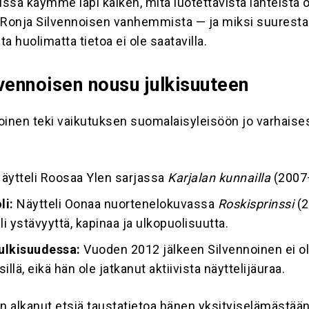
issa käymme läpi kaiken, mitä luotettavista lähteistä 
 Ronja Silvennoisen vanhemmista — ja miksi suuresta
a huolimatta tietoa ei ole saatavilla.
vennoisen nousu julkisuuteen
oinen teki vaikutuksen suomalaisyleisöön jo varhaise
äytteli Roosaa Ylen sarjassa
Karjalan kunnailla
(2007
li:
Näytteli Oonaa nuortenelokuvassa
Roskisprinssi
(2
li ystävyyttä, kapinaa ja ulkopuolisuutta.
julkisuudessa:
Vuoden 2012 jälkeen Silvennoinen ei ol
illä, eikä hän ole jatkanut aktiivista näyttelijäuraa.
in alkanut etsiä taustatietoa hänen yksityiselämästään