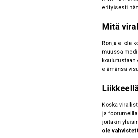
erityisesti h
Mitä vira
Ronja ei ole 
muussa media
koulutustaan 
elämänsä visu
Liikkeell
Koska virallis
ja foorumeill
joitakin yleis
ole vahvistett