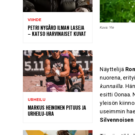
VIIHDE
PETRI NYGÅRD ILMAN LASEJA
Kuva: Yle
– KATSO HARVINAISET KUVAT
Näyttelijä
Ron
nuorena, erit
kunnailla
. Hä
esitti Oonaa.
URHEILU
yleisön kiinn
MARKUS HEINONEN PITUUS JA
useimmin hae
URHEILU-URA
Silvennoise