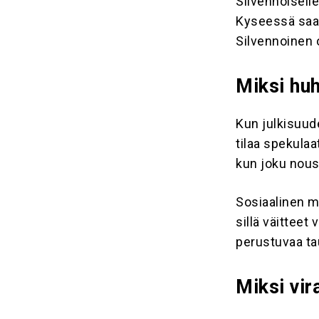
Silvennoiselle
Kyseessä saat
Silvennoinen 
Miksi hu
Kun julkisuud
tilaa spekulaat
kun joku nous
Sosiaalinen m
sillä väitteet
perustuvaa ta
Miksi vira