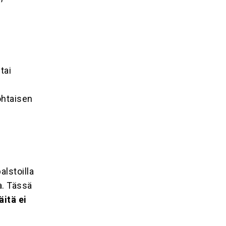
tai
ohtaisen
alstoilla
a. Tässä
äitä ei