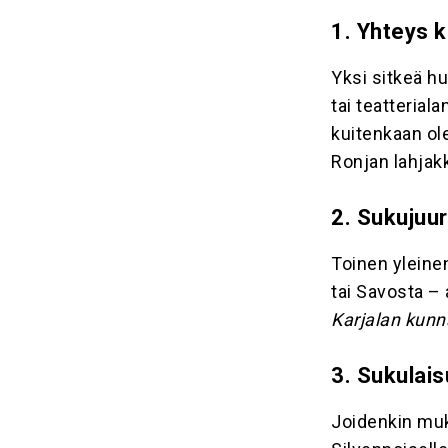
1. Yhteys k
Yksi sitkeä hu
tai teatterial
kuitenkaan ole
Ronjan lahjak
2. Sukujuu
Toinen yleinen
tai Savosta – 
Karjalan kunna
3. Sukulais
Joidenkin muk