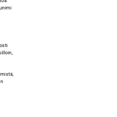
töä.
kunimi
osti
illoin,
ämistä,
in