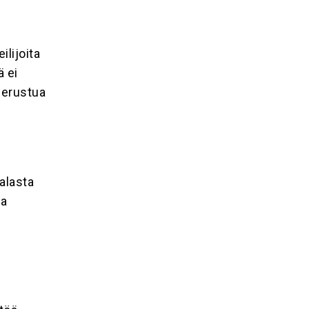
ilijoita
ä ei
perustua
jalasta
sa