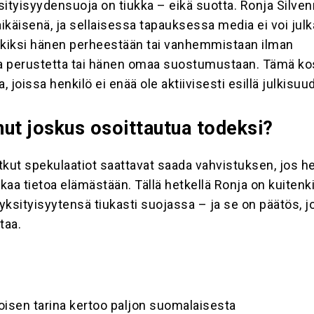
tyisyydensuoja on tiukka – eikä suotta. Ronja Silve
aikäisenä, ja sellaisessa tapauksessa media ei voi julk
rkiksi hänen perheestään tai vanhemmistaan ilman
a perustetta tai hänen omaa suostumustaan. Tämä k
a, joissa henkilö ei enää ole aktiivisesti esillä julkisu
hut joskus osoittautua todeksi?
tkut spekulaatiot saattavat saada vahvistuksen, jos h
akaa tietoa elämästään. Tällä hetkellä Ronja on kuitenk
 yksityisyytensä tiukasti suojassa – ja se on päätös, j
taa.
oisen tarina kertoo paljon suomalaisesta