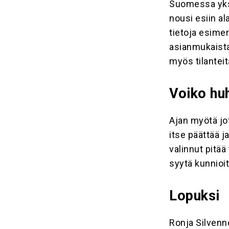
Suomessa yksi
nousi esiin al
tietoja esime
asianmukaist
myös tilanteit
Voiko hu
Ajan myötä jo
itse päättää j
valinnut pitää
syytä kunnioit
Lopuksi
Ronja Silvenn