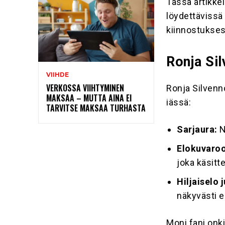
Tässä artikkel
löydettävissä
kiinnostuksest
Ronja Sil
VIIHDE
VERKOSSA VIIHTYMINEN
Ronja Silvenn
MAKSAA – MUTTA AINA EI
iässä:
TARVITSE MAKSAA TURHASTA
Sarjaura:
N
Elokuvaroo
joka käsitte
Hiljaiselo 
näkyvästi es
Moni fani onk