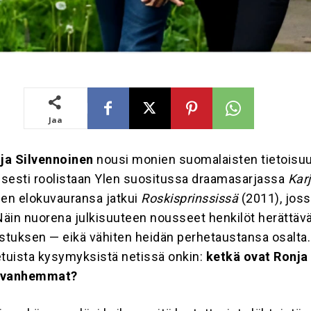
Jaa
ja Silvennoinen
nousi monien suomalaisten tietoisuu
yisesti roolistaan Ylen suositussa draamasarjassa
Kar
nen elokuvauransa jatkui
Roskisprinssissä
(2011), jos
 Näin nuorena julkisuuteen nousseet henkilöt herättäv
ostuksen — eikä vähiten heidän perhetaustansa osalta.
tuista kysymyksistä netissä onkin:
ketkä ovat Ronja
n vanhemmat?