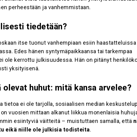
änen perheestään ja vanhemmistaan.
llisesti tiedetään?
koskaan itse tuonut vanhempiaan esiin haastatteluissa 
ssa. Edes hänen syntymäpaikkaansa tai tarkempaa
ei ole kerrottu julkisuudessa. Hän on pitänyt henkilök
sti yksityisenä.
ä olevat huhut: mitä kansa arvelee?
ta tietoa ei ole tarjolla, sosiaalisen median keskustelup
a on vuosien mittaan alkanut liikkua monenlaisia huhuj
immin esiintyviä väitteitä – muistuttaen samalla, että
n
u eikä niille ole julkisia todisteita
.