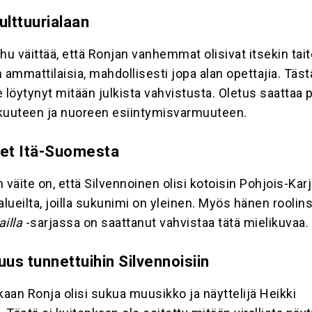
ulttuurialaan
hu väittää, että Ronjan vanhemmat olisivat itsekin taite
an ammattilaisia, mahdollisesti jopa alan opettajia. Täst
 löytynyt mitään julkista vahvistusta. Oletus saattaa 
kuuteen ja nuoreen esiintymisvarmuuteen.
ret Itä-Suomesta
 väite on, että Silvennoinen olisi kotoisin Pohjois-Kar
alueilta, joilla sukunimi on yleinen. Myös hänen roolin
illa
-sarjassa on saattanut vahvistaa tätä mielikuvaa.
uus tunnettuihin Silvennoisiin
aan Ronja olisi sukua muusikko ja näyttelijä Heikki