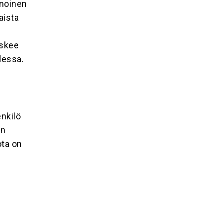
nnoinen
aista
oskee
udessa.
enkilö
in
ota on