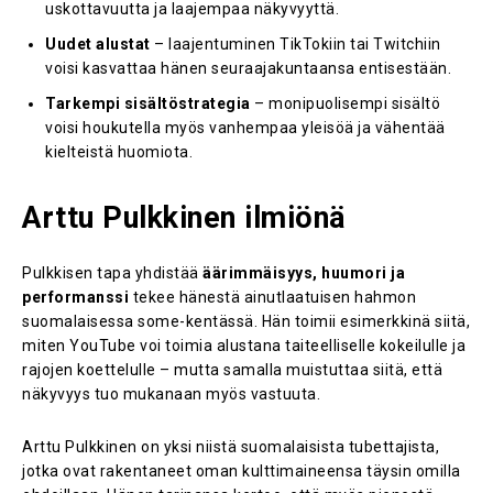
uskottavuutta ja laajempaa näkyvyyttä.
Uudet alustat
– laajentuminen TikTokiin tai Twitchiin
voisi kasvattaa hänen seuraajakuntaansa entisestään.
Tarkempi sisältöstrategia
– monipuolisempi sisältö
voisi houkutella myös vanhempaa yleisöä ja vähentää
kielteistä huomiota.
Arttu Pulkkinen ilmiönä
Pulkkisen tapa yhdistää
äärimmäisyys, huumori ja
performanssi
tekee hänestä ainutlaatuisen hahmon
suomalaisessa some-kentässä. Hän toimii esimerkkinä siitä,
miten YouTube voi toimia alustana taiteelliselle kokeilulle ja
rajojen koettelulle – mutta samalla muistuttaa siitä, että
näkyvyys tuo mukanaan myös vastuuta.
Arttu Pulkkinen on yksi niistä suomalaisista tubettajista,
jotka ovat rakentaneet oman kulttimaineensa täysin omilla