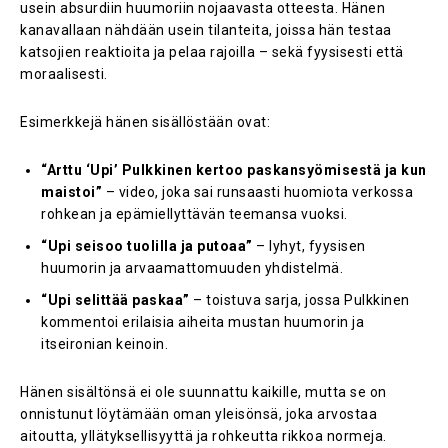
usein absurdiin huumoriin nojaavasta otteesta. Hänen
kanavallaan nähdään usein tilanteita, joissa hän testaa
katsojien reaktioita ja pelaa rajoilla – sekä fyysisesti että
moraalisesti.
Esimerkkejä hänen sisällöstään ovat:
“Arttu ‘Upi’ Pulkkinen kertoo paskansyömisestä ja kun
maistoi”
– video, joka sai runsaasti huomiota verkossa
rohkean ja epämiellyttävän teemansa vuoksi.
“Upi seisoo tuolilla ja putoaa”
– lyhyt, fyysisen
huumorin ja arvaamattomuuden yhdistelmä.
“Upi selittää paskaa”
– toistuva sarja, jossa Pulkkinen
kommentoi erilaisia aiheita mustan huumorin ja
itseironian keinoin.
Hänen sisältönsä ei ole suunnattu kaikille, mutta se on
onnistunut löytämään oman yleisönsä, joka arvostaa
aitoutta, yllätyksellisyyttä ja rohkeutta rikkoa normeja.