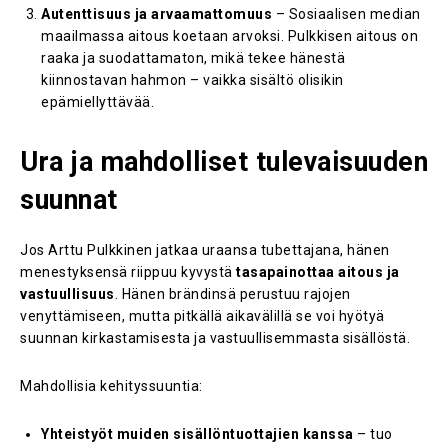
Autenttisuus ja arvaamattomuus
– Sosiaalisen median
maailmassa aitous koetaan arvoksi. Pulkkisen aitous on
raaka ja suodattamaton, mikä tekee hänestä
kiinnostavan hahmon – vaikka sisältö olisikin
epämiellyttävää.
Ura ja mahdolliset tulevaisuuden
suunnat
Jos Arttu Pulkkinen jatkaa uraansa tubettajana, hänen
menestyksensä riippuu kyvystä
tasapainottaa aitous ja
vastuullisuus
. Hänen brändinsä perustuu rajojen
venyttämiseen, mutta pitkällä aikavälillä se voi hyötyä
suunnan kirkastamisesta ja vastuullisemmasta sisällöstä.
Mahdollisia kehityssuuntia:
Yhteistyöt muiden sisällöntuottajien kanssa
– tuo