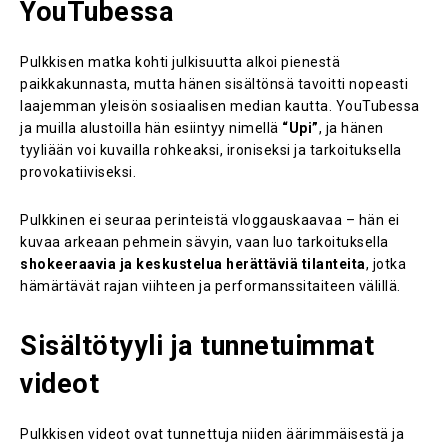
YouTubessa
Pulkkisen matka kohti julkisuutta alkoi pienestä
paikkakunnasta, mutta hänen sisältönsä tavoitti nopeasti
laajemman yleisön sosiaalisen median kautta. YouTubessa
ja muilla alustoilla hän esiintyy nimellä
“Upi”
, ja hänen
tyyliään voi kuvailla rohkeaksi, ironiseksi ja tarkoituksella
provokatiiviseksi.
Pulkkinen ei seuraa perinteistä vloggauskaavaa – hän ei
kuvaa arkeaan pehmein sävyin, vaan luo tarkoituksella
shokeeraavia ja keskustelua herättäviä tilanteita
, jotka
hämärtävät rajan viihteen ja performanssitaiteen välillä.
Sisältötyyli ja tunnetuimmat
videot
Pulkkisen videot ovat tunnettuja niiden äärimmäisestä ja