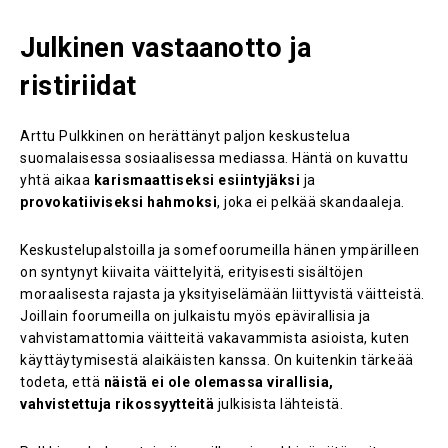
Julkinen vastaanotto ja
ristiriidat
Arttu Pulkkinen on herättänyt paljon keskustelua
suomalaisessa sosiaalisessa mediassa. Häntä on kuvattu
yhtä aikaa
karismaattiseksi esiintyjäksi
ja
provokatiiviseksi hahmoksi
, joka ei pelkää skandaaleja.
Keskustelupalstoilla ja somefoorumeilla hänen ympärilleen
on syntynyt kiivaita väittelyitä, erityisesti sisältöjen
moraalisesta rajasta ja yksityiselämään liittyvistä väitteistä.
Joillain foorumeilla on julkaistu myös epävirallisia ja
vahvistamattomia väitteitä vakavammista asioista, kuten
käyttäytymisestä alaikäisten kanssa. On kuitenkin tärkeää
todeta, että
näistä ei ole olemassa virallisia,
vahvistettuja rikossyytteitä
julkisista lähteistä.