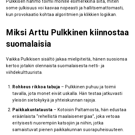
Pulkkisen hahmo toimii monille esimerkkinä siitä, miten
some-julkisuus voi kasvaa nopeasti ja hallitsemattomasti,
kun provokaatio kohtaa algoritmien ja klikkien logiikan.
Miksi Arttu Pulkkinen kiinnostaa
suomalaisia
Vaikka Pulkkisen sisältö jakaa mielipiteitä, hänen suosionsa
kertoo jotakin olennaista suomalaisesta netti- ja
viihdekulttuurista.
Rohkeus rikkoa tabuja
– Pulkkinen puhuu ja toimii
tavalla, jota monet eivät uskalla. Hän testaa jatkuvasti
yleisön sietokykyä ja yhteiskunnan rajoja.
Paikkakuntatausta
– Kotoisin Paltamosta, hän edustaa
eräänlaista “rehellistä maalaisenergiaa”, joka vetoaa
erityisesti nuorempiin katsojiin ja niihin, jotka
samaistuvat pienen paikkakunnan suorapuheisuuteen.