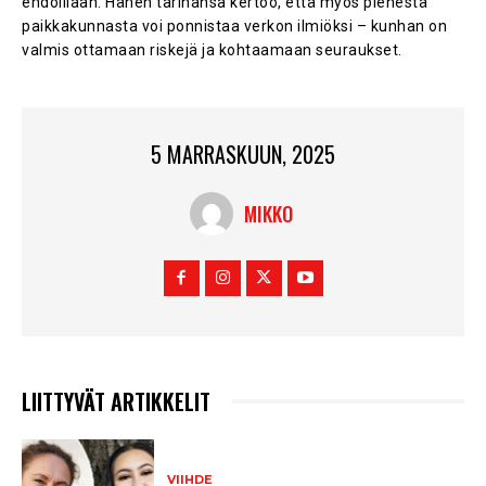
ehdoillaan. Hänen tarinansa kertoo, että myös pienestä
paikkakunnasta voi ponnistaa verkon ilmiöksi – kunhan on
valmis ottamaan riskejä ja kohtaamaan seuraukset.
5 MARRASKUUN, 2025
MIKKO
LIITTYVÄT ARTIKKELIT
VIIHDE