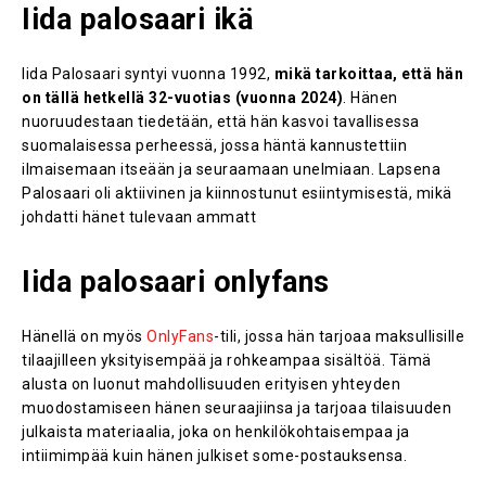
Iida palosaari ikä​
Iida Palosaari syntyi vuonna 1992,
mikä tarkoittaa, että hän
on tällä hetkellä 32-vuotias (vuonna 2024)
. Hänen
nuoruudestaan tiedetään, että hän kasvoi tavallisessa
suomalaisessa perheessä, jossa häntä kannustettiin
ilmaisemaan itseään ja seuraamaan unelmiaan. Lapsena
Palosaari oli aktiivinen ja kiinnostunut esiintymisestä, mikä
johdatti hänet tulevaan ammatt
Iida palosaari onlyfans​
Hänellä on myös
OnlyFans
-tili, jossa hän tarjoaa maksullisille
tilaajilleen yksityisempää ja rohkeampaa sisältöä. Tämä
alusta on luonut mahdollisuuden erityisen yhteyden
muodostamiseen hänen seuraajiinsa ja tarjoaa tilaisuuden
julkaista materiaalia, joka on henkilökohtaisempaa ja
intiimimpää kuin hänen julkiset some-postauksensa.