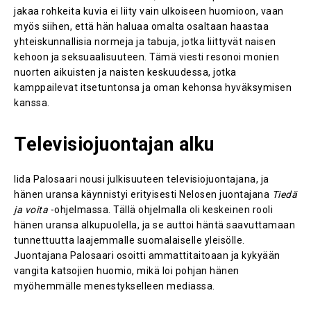
jakaa rohkeita kuvia ei liity vain ulkoiseen huomioon, vaan
myös siihen, että hän haluaa omalta osaltaan haastaa
yhteiskunnallisia normeja ja tabuja, jotka liittyvät naisen
kehoon ja seksuaalisuuteen. Tämä viesti resonoi monien
nuorten aikuisten ja naisten keskuudessa, jotka
kamppailevat itsetuntonsa ja oman kehonsa hyväksymisen
kanssa.
Televisiojuontajan alku
Iida Palosaari nousi julkisuuteen televisiojuontajana, ja
hänen uransa käynnistyi erityisesti Nelosen juontajana
Tiedä
ja voita
-ohjelmassa​. Tällä ohjelmalla oli keskeinen rooli
hänen uransa alkupuolella, ja se auttoi häntä saavuttamaan
tunnettuutta laajemmalle suomalaiselle yleisölle.
Juontajana Palosaari osoitti ammattitaitoaan ja kykyään
vangita katsojien huomio, mikä loi pohjan hänen
myöhemmälle menestykselleen mediassa.