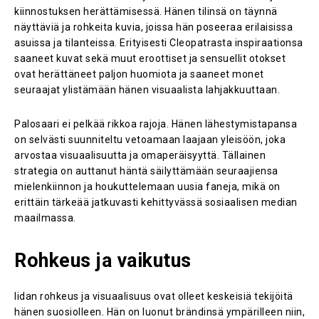
kiinnostuksen herättämisessä. Hänen tilinsä on täynnä
näyttäviä ja rohkeita kuvia, joissa hän poseeraa erilaisissa
asuissa ja tilanteissa​. Erityisesti Cleopatrasta inspiraationsa
saaneet kuvat sekä muut eroottiset ja sensuellit otokset
ovat herättäneet paljon huomiota ja saaneet monet
seuraajat ylistämään hänen visuaalista lahjakkuuttaan.
Palosaari ei pelkää rikkoa rajoja. Hänen lähestymistapansa
on selvästi suunniteltu vetoamaan laajaan yleisöön, joka
arvostaa visuaalisuutta ja omaperäisyyttä. Tällainen
strategia on auttanut häntä säilyttämään seuraajiensa
mielenkiinnon ja houkuttelemaan uusia faneja, mikä on
erittäin tärkeää jatkuvasti kehittyvässä sosiaalisen median
maailmassa​.
Rohkeus ja vaikutus
Iidan rohkeus ja visuaalisuus ovat olleet keskeisiä tekijöitä
hänen suosiolleen. Hän on luonut brändinsä ympärilleen niin,