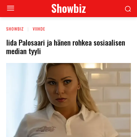
Showbiz
SHOWBIZ
VIIHDE
Iida Palosaari ja hänen rohkea sosiaalisen
median tyyli