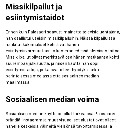
Missikilpailut ja
esiintymistaidot
Ennen kuin Palosaari saavutti mainetta televisiojuontajana,
hän osallistui useisiin missikilpailuihin. Näissä kilpailuissa
hankitut kokemukset kehittivät hänen
esiintymisvarmuuttaan ja kameran edessä olemisen taitoa​.
Missikilpailut olivat merkittävä osa hänen matkaansa kohti
suurempaa julkisuutta, ja niiden kautta hän oppi
esiintymistaitoja, jotka ovat olleet hyödyksi sekä
perinteisessä mediassa että sosiaalisen median
maailmassa.
Sosiaalisen median voima
Sosiaalisen median käyttö on ollut tärkeä osa Palosaaren
brändiä. Instagram ja muut visuaaliset alustat ovat olleet
hänelle keskeisiä välineitä yleisönsä tavoittamisessa ja