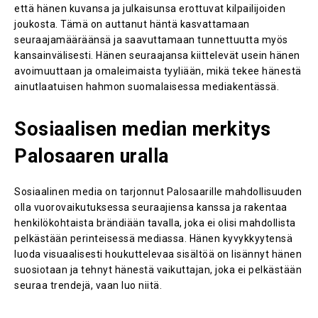
että hänen kuvansa ja julkaisunsa erottuvat kilpailijoiden
joukosta. Tämä on auttanut häntä kasvattamaan
seuraajamääräänsä ja saavuttamaan tunnettuutta myös
kansainvälisesti. Hänen seuraajansa kiittelevät usein hänen
avoimuuttaan ja omaleimaista tyyliään, mikä tekee hänestä
ainutlaatuisen hahmon suomalaisessa mediakentässä​.
Sosiaalisen median merkitys
Palosaaren uralla
Sosiaalinen media on tarjonnut Palosaarille mahdollisuuden
olla vuorovaikutuksessa seuraajiensa kanssa ja rakentaa
henkilökohtaista brändiään tavalla, joka ei olisi mahdollista
pelkästään perinteisessä mediassa. Hänen kyvykkyytensä
luoda visuaalisesti houkuttelevaa sisältöä on lisännyt hänen
suosiotaan ja tehnyt hänestä vaikuttajan, joka ei pelkästään
seuraa trendejä, vaan luo niitä​.