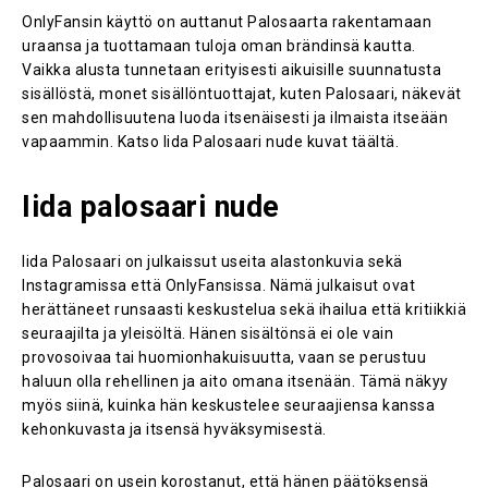
OnlyFansin käyttö on auttanut Palosaarta rakentamaan
uraansa ja tuottamaan tuloja oman brändinsä kautta.
Vaikka alusta tunnetaan erityisesti aikuisille suunnatusta
sisällöstä, monet sisällöntuottajat, kuten Palosaari, näkevät
sen mahdollisuutena luoda itsenäisesti ja ilmaista itseään
vapaammin. Katso Iida Palosaari nude kuvat täältä.
Iida palosaari nude
Iida Palosaari on julkaissut useita alastonkuvia sekä
Instagramissa että OnlyFansissa. Nämä julkaisut ovat
herättäneet runsaasti keskustelua sekä ihailua että kritiikkiä
seuraajilta ja yleisöltä. Hänen sisältönsä ei ole vain
provosoivaa tai huomionhakuisuutta, vaan se perustuu
haluun olla rehellinen ja aito omana itsenään. Tämä näkyy
myös siinä, kuinka hän keskustelee seuraajiensa kanssa
kehonkuvasta ja itsensä hyväksymisestä.
Palosaari on usein korostanut, että hänen päätöksensä