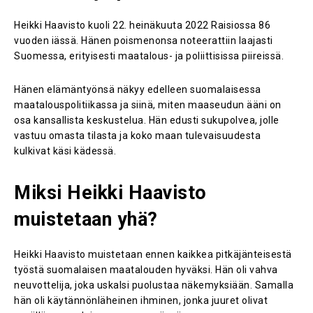
Heikki Haavisto kuoli 22. heinäkuuta 2022 Raisiossa 86
vuoden iässä. Hänen poismenonsa noteerattiin laajasti
Suomessa, erityisesti maatalous- ja poliittisissa piireissä.
Hänen elämäntyönsä näkyy edelleen suomalaisessa
maatalouspolitiikassa ja siinä, miten maaseudun ääni on
osa kansallista keskustelua. Hän edusti sukupolvea, jolle
vastuu omasta tilasta ja koko maan tulevaisuudesta
kulkivat käsi kädessä.
Miksi Heikki Haavisto
muistetaan yhä?
Heikki Haavisto muistetaan ennen kaikkea pitkäjänteisestä
työstä suomalaisen maatalouden hyväksi. Hän oli vahva
neuvottelija, joka uskalsi puolustaa näkemyksiään. Samalla
hän oli käytännönläheinen ihminen, jonka juuret olivat