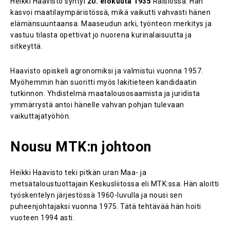
Heikki Haavisto syntyi
20. elokuuta 1935
Raisiossa. Hän
kasvoi maatilaympäristössä, mikä vaikutti vahvasti hänen
elämänsuuntaansa. Maaseudun arki, työnteon merkitys ja
vastuu tilasta opettivat jo nuorena kurinalaisuutta ja
sitkeyttä.
Haavisto opiskeli agronomiksi ja valmistui vuonna 1957.
Myöhemmin hän suoritti myös lakitieteen kandidaatin
tutkinnon. Yhdistelmä maatalousosaamista ja juridista
ymmärrystä antoi hänelle vahvan pohjan tulevaan
vaikuttajatyöhön.
Nousu MTK:n johtoon
Heikki Haavisto teki pitkän uran Maa- ja
metsätaloustuottajain Keskusliitossa eli MTK:ssa. Hän aloitti
työskentelyn järjestössä 1960-luvulla ja nousi sen
puheenjohtajaksi vuonna 1975. Tätä tehtävää hän hoiti
vuoteen 1994 asti.