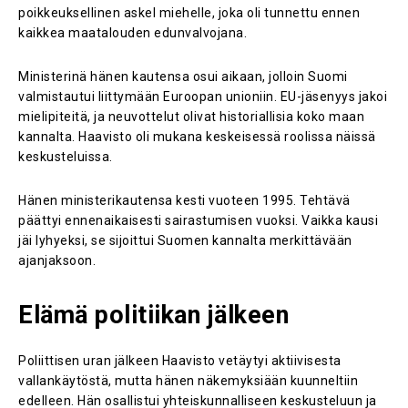
poikkeuksellinen askel miehelle, joka oli tunnettu ennen
kaikkea maatalouden edunvalvojana.
Ministerinä hänen kautensa osui aikaan, jolloin Suomi
valmistautui liittymään Euroopan unioniin. EU-jäsenyys jakoi
mielipiteitä, ja neuvottelut olivat historiallisia koko maan
kannalta. Haavisto oli mukana keskeisessä roolissa näissä
keskusteluissa.
Hänen ministerikautensa kesti vuoteen 1995. Tehtävä
päättyi ennenaikaisesti sairastumisen vuoksi. Vaikka kausi
jäi lyhyeksi, se sijoittui Suomen kannalta merkittävään
ajanjaksoon.
Elämä politiikan jälkeen
Poliittisen uran jälkeen Haavisto vetäytyi aktiivisesta
vallankäytöstä, mutta hänen näkemyksiään kuunneltiin
edelleen. Hän osallistui yhteiskunnalliseen keskusteluun ja