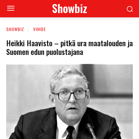
Showbiz
SHOWBIZ
VIIHDE
Heikki Haavisto – pitkä ura maatalouden ja
Suomen edun puolustajana