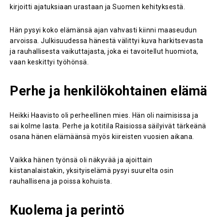
kirjoitti ajatuksiaan urastaan ja Suomen kehityksestä.
Hän pysyi koko elämänsä ajan vahvasti kiinni maaseudun
arvoissa. Julkisuudessa hänestä välittyi kuva harkitsevasta
ja rauhallisesta vaikuttajasta, joka ei tavoitellut huomiota,
vaan keskittyi työhönsä.
Perhe ja henkilökohtainen elämä
Heikki Haavisto oli perheellinen mies. Hän oli naimisissa ja
sai kolme lasta. Perhe ja kotitila Raisiossa säilyivät tärkeänä
osana hänen elämäänsä myös kiireisten vuosien aikana.
Vaikka hänen työnsä oli näkyvää ja ajoittain
kiistanalaistakin, yksityiselämä pysyi suurelta osin
rauhallisena ja poissa kohuista.
Kuolema ja perintö