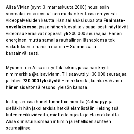
Alisa Vivian (synt. 3. marraskuuta 2000) nousi esiin
suomalaisessa sosiaalisen median kentässä erityisesti
videopalveluiden kautta. Hän sai aluksi suosiota
Funimate-
sovelluksessa
, jossa hänen luovat ja visuaalisesti näyttävät
videonsa keräsivät nopeasti yli 200 000 seuraajaa. Hänen
energinen, mutta samalla rauhallinen läsnäolonsa teki
vaikutuksen tuhansiin nuoriin – Suomessa ja
kansainvälisesti.
Myöhemmin Alisa siirtyi
TikTokiin
, jossa hän käytti
nimimerkkiä @alisaviviann. Tili saavutti yli 30 000 seuraajaa
ja lähes
730 000 tykkäystä
– merkki siitä, kuinka vahvasti
hänen sisältönsä resonoi yleisön kanssa.
Instagramissa hänet tunnettiin nimellä
@alisapyy
, ja
sielläkin hän jakoi arkisia hetkiä elämästään Helsingissä,
kuten meikkivideoita, mietteitä arjesta ja eläinrakkautta.
Alisa onnistui luomaan intiimin ja rehellisen suhteen
seuraajiinsa.