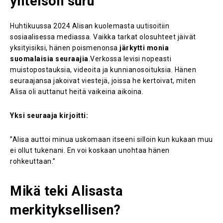
yhteisön suru
Huhtikuussa 2024 Alisan kuolemasta uutisoitiin
sosiaalisessa mediassa. Vaikka tarkat olosuhteet jäivät
yksityisiksi, hänen poismenonsa
järkytti monia
suomalaisia seuraajia
.Verkossa levisi nopeasti
muistopostauksia, videoita ja kunnianosoituksia. Hänen
seuraajansa jakoivat viestejä, joissa he kertoivat, miten
Alisa oli auttanut heitä vaikeina aikoina.
Yksi seuraaja kirjoitti:
”Alisa auttoi minua uskomaan itseeni silloin kun kukaan muu
ei ollut tukenani. En voi koskaan unohtaa hänen
rohkeuttaan.”
Mikä teki Alisasta
merkityksellisen?