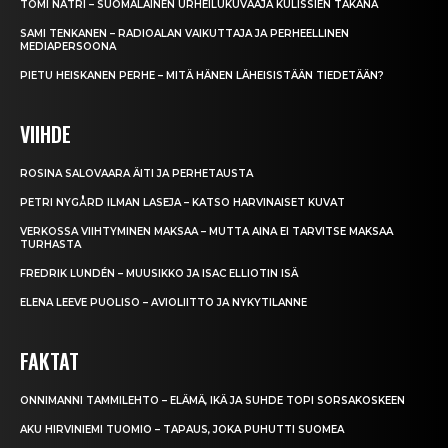
TOMI NATRI – SUOMALAINEN URHEILUKUVAAJA KULISSIEN TAKANA
SAMI TENKANEN – RADIOALAN VAIKUTTAJA JA PERHEELLINEN
MEDIAPERSOONA
PIETU HEISKANEN PERHE – MITÄ HÄNEN LÄHEISISTÄÄN TIEDETÄÄN?
VIIHDE
ROSINA SALOVAARA ÄITI JA PERHETAUSTA
PETRI NYGÅRD ILMAN LASEJA – KATSO HARVINAISET KUVAT
VERKOSSA VIIHTYMINEN MAKSAA – MUTTA AINA EI TARVITSE MAKSAA
TURHASTA
FREDRIK LUNDÉN – MUUSIKKO JA ISAC ELLIOTIN ISÄ
ELENA LEEVE PUOLISO – AVIOLIITTO JA NYKYTILANNE
FAKTAT
ONNIMANNI TAMMILEHTO – ELÄMÄ, IKÄ JA SUHDE TOPI SORSAKOSKEEN
AKU HIRVINIEMI TUOMIO – TAPAUS, JOKA PUHUTTI SUOMEA