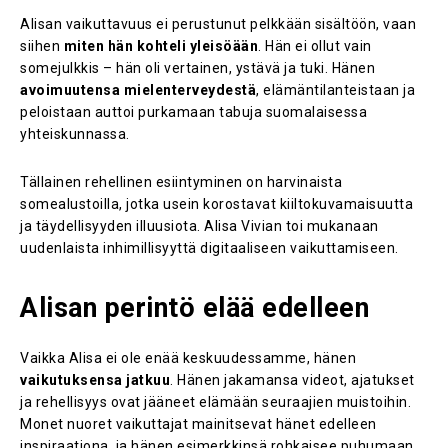
Alisan vaikuttavuus ei perustunut pelkkään sisältöön, vaan
siihen
miten hän kohteli yleisöään
. Hän ei ollut vain
somejulkkis – hän oli vertainen, ystävä ja tuki. Hänen
avoimuutensa mielenterveydestä
, elämäntilanteistaan ja
peloistaan auttoi purkamaan tabuja suomalaisessa
yhteiskunnassa.
Tällainen rehellinen esiintyminen on harvinaista
somealustoilla, jotka usein korostavat kiiltokuvamaisuutta
ja täydellisyyden illuusiota. Alisa Vivian toi mukanaan
uudenlaista inhimillisyyttä digitaaliseen vaikuttamiseen.
Alisan perintö elää edelleen
Vaikka Alisa ei ole enää keskuudessamme, hänen
vaikutuksensa jatkuu
. Hänen jakamansa videot, ajatukset
ja rehellisyys ovat jääneet elämään seuraajien muistoihin.
Monet nuoret vaikuttajat mainitsevat hänet edelleen
inspiraationa, ja hänen esimerkkinsä rohkaisee puhumaan