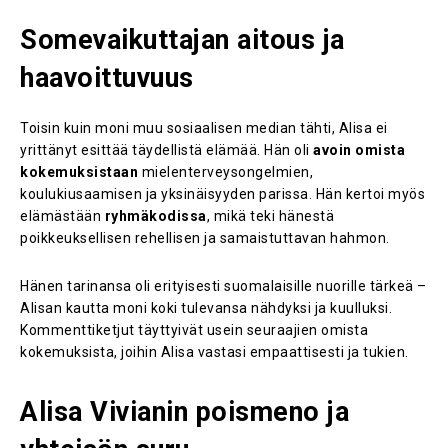
Somevaikuttajan aitous ja
haavoittuvuus
Toisin kuin moni muu sosiaalisen median tähti, Alisa ei
yrittänyt esittää täydellistä elämää. Hän oli
avoin omista
kokemuksistaan
mielenterveysongelmien,
koulukiusaamisen ja yksinäisyyden parissa. Hän kertoi myös
elämästään
ryhmäkodissa
, mikä teki hänestä
poikkeuksellisen rehellisen ja samaistuttavan hahmon.
Hänen tarinansa oli erityisesti suomalaisille nuorille tärkeä –
Alisan kautta moni koki tulevansa nähdyksi ja kuulluksi.
Kommenttiketjut täyttyivät usein seuraajien omista
kokemuksista, joihin Alisa vastasi empaattisesti ja tukien.
Alisa Vivianin poismeno ja